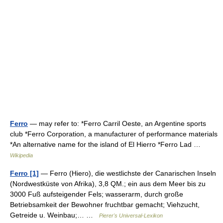
Ferro
— may refer to: *Ferro Carril Oeste, an Argentine sports
club *Ferro Corporation, a manufacturer of performance materials
*An alternative name for the island of El Hierro *Ferro Lad …
Wikipedia
Ferro [1]
— Ferro (Hiero), die westlichste der Canarischen Inseln
(Nordwestküste von Afrika), 3,8 QM.; ein aus dem Meer bis zu
3000 Fuß aufsteigender Fels; wasserarm, durch große
Betriebsamkeit der Bewohner fruchtbar gemacht; Viehzucht,
Getreide u. Weinbau;… …
Pierer's Universal-Lexikon