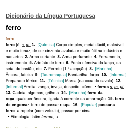
Dicionário da Língua Portuguesa
ferro
ferro
ferro
|é|
s.
m.
1.
[Química]
Corpo simples, metal dúctil, maleável
e muito tenaz, de cor cinzenta azulada e muito útil na indústria e
nas artes.
2.
Arma cortante.
3.
Arma perfurante.
4.
Ferramenta,
instrumento.
5.
Artefato de ferro.
6.
Ponta ofensiva da lança, da
seta, do bastão, etc.
7.
Ferrete (1.ª acepção).
8.
[Marinha]
Âncora; fateixa.
9.
[Tauromaquia]
Bandarilha; farpa.
10.
[Informal]
Preparado férrico.
11.
[Técnica]
Marca (na coxa do cavalo).
12.
[Informal]
Arrelia, zanga, inveja, despeito, ciúme. •
ferros
s.
m.
pl.
13.
Cadeia; algemas; grilheta.
14.
[Marinha]
ferro da
roça
: qualquer âncora, ligada à corrente da amarração.
15.
ferro
de engomar
: ferro de passar roupa.
16.
[Popular]
passar a
ferro
: atropelar (com veículo), passar por cima.
‣ Etimologia: latim
ferrum, -i