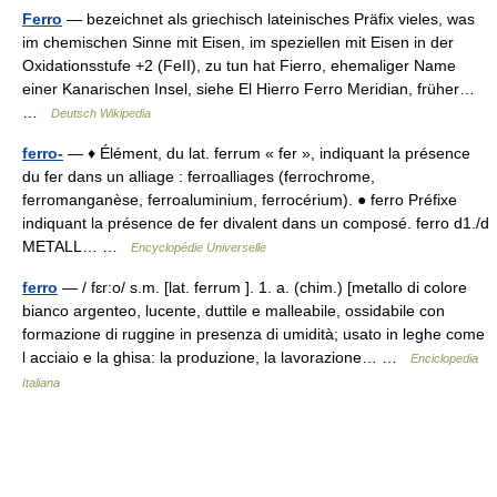
Ferro
— bezeichnet als griechisch lateinisches Präfix vieles, was
im chemischen Sinne mit Eisen, im speziellen mit Eisen in der
Oxidationsstufe +2 (FeII), zu tun hat Fierro, ehemaliger Name
einer Kanarischen Insel, siehe El Hierro Ferro Meridian, früher…
…
Deutsch Wikipedia
ferro-
— ♦ Élément, du lat. ferrum « fer », indiquant la présence
du fer dans un alliage : ferroalliages (ferrochrome,
ferromanganèse, ferroaluminium, ferrocérium). ● ferro Préfixe
indiquant la présence de fer divalent dans un composé. ferro d1./d
METALL… …
Encyclopédie Universelle
ferro
— / fɛr:o/ s.m. [lat. ferrum ]. 1. a. (chim.) [metallo di colore
bianco argenteo, lucente, duttile e malleabile, ossidabile con
formazione di ruggine in presenza di umidità; usato in leghe come
l acciaio e la ghisa: la produzione, la lavorazione… …
Enciclopedia
Italiana