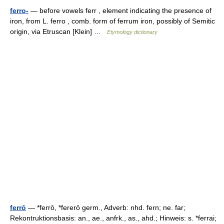
ferro-
— before vowels ferr , element indicating the presence of
iron, from L. ferro , comb. form of ferrum iron, possibly of Semitic
origin, via Etruscan [Klein] …
Etymology dictionary
ferrō
— *ferrō, *fererō germ., Adverb: nhd. fern; ne. far;
Rekontruktionsbasis: an., ae., anfrk., as., ahd.; Hinweis: s. *ferrai;