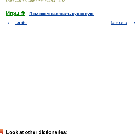
Dicionário da Língua Portuguesa
.
2012
.
Игры ⚽
Поможем написать курсовую
ferrite
ferroada
Look at other dictionaries: