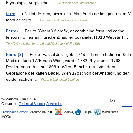
Etymologie: vergleiche …
Germanisches Wörterbuch
ferro
— (Del lat. ferrum, hierro). m. Mar. Ancla de las galeras. ☛ V.
testa de ferro …
Diccionario de la lengua española
Ferro-
— Fer ro (Chem.) A prefix, or combining form, indicating
ferrous iron as an ingredient; as, ferrocyanide. [1913 Webster] …
The Collaborative International Dictionary of English
Ferro [2]
— Ferro, Pascal Jos., geb. 1749 in Bonn, studirte in Köln
Medicin, kam 1775 nach Wien, wurde 1782 Physikus u. 1793
Regierungsrath u. st. 1809 in Wien. Er schr. u.a.: Von dem
Gebrauche der kalten Bäder, Wien 1781; Von der Ansteckung der
epidemischen …
Pierer's Universal-Lexikon
© Academic, 2000-2026
18+
Contact us:
Technical Support
,
Advertising
Dictionaries export
, created on PHP,
Joomla,
Drupal,
WordPress,
MODx.